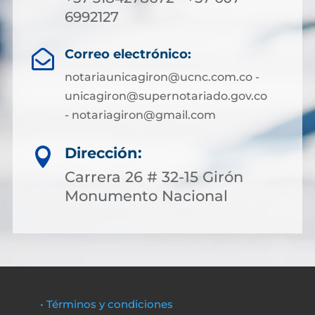
6992127
Correo electrónico:

notariaunicagiron@ucnc.com.co -
unicagiron@supernotariado.gov.co
- notariagiron@gmail.com
Dirección:

Carrera 26 # 32-15 Girón
Monumento Nacional
• Términos y condiciones