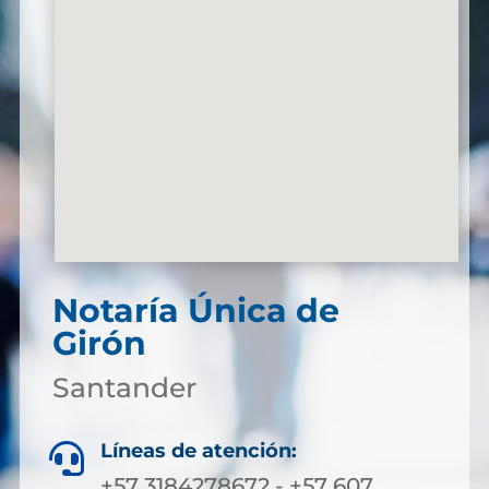
Notaría Única de
Girón
Santander
Líneas de atención:

+57 3184278672 - +57 607