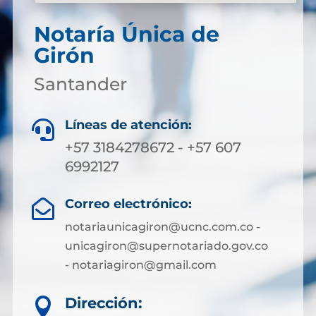
Notaría Única de
Girón
Santander
Líneas de atención:

+57 3184278672 - +57 607
6992127
Correo electrónico:

notariaunicagiron@ucnc.com.co -
unicagiron@supernotariado.gov.co
- notariagiron@gmail.com
Dirección:
