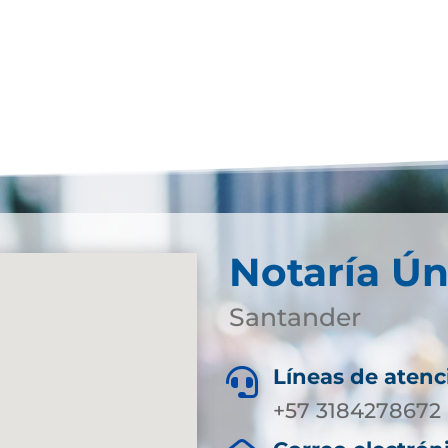
Notaría Ún
Santander
Líneas de atenc

+57 3184278672 