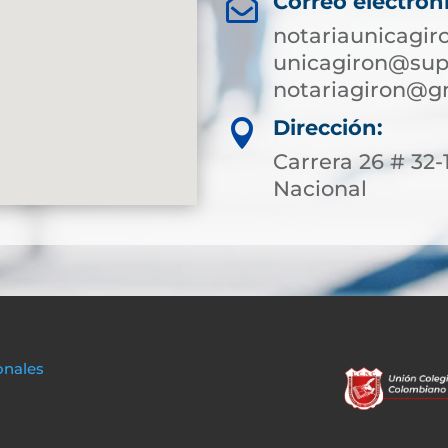
Correo electrón

notariaunicagi
unicagiron@supe
notariagiron@g
Dirección:

Carrera 26 # 32
Nacional
onales