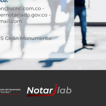
ico:
ron@ucnc.com.co -
rnotariado.gov.co -
mail.com
-15 Girón Monumento