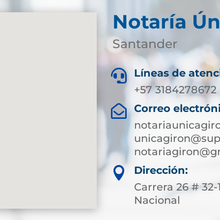
Notaría Ún
Santander
Líneas de atenc

+57 3184278672 
Correo electrón

notariaunicagi
unicagiron@supe
notariagiron@g
Dirección:

Carrera 26 # 32
Nacional