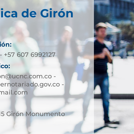
ica de Girón
ión:
- +57 607 6992127
ico:
ron@ucnc.com.co -
rnotariado.gov.co -
mail.com
-15 Girón Monumento