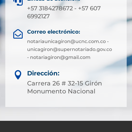

+57 3184278672 - +57 607
6992127
Correo electrónico:

notariaunicagiron@ucnc.com.co -
unicagiron@supernotariado.gov.co
- notariagiron@gmail.com
Dirección:

Carrera 26 # 32-15 Girón
Monumento Nacional