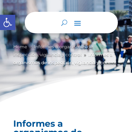
Abrir barra de herramientas
Home
Informes a organismos de
9
inspección, vigilancia y control
Informes a
9
organismos de inspección, vigilancia y control
Informes a