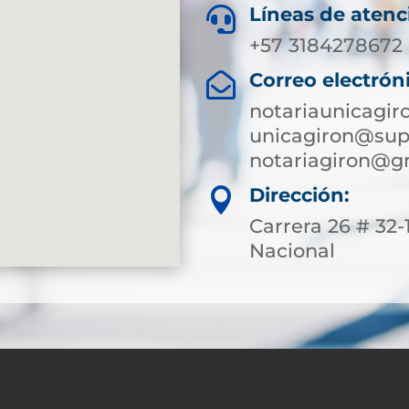
Líneas de atenc

+57 3184278672 
Correo electrón

notariaunicagi
unicagiron@supe
notariagiron@g
Dirección:

Carrera 26 # 32
Nacional