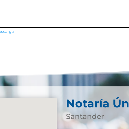
escarga
Notaría Ún
Santander