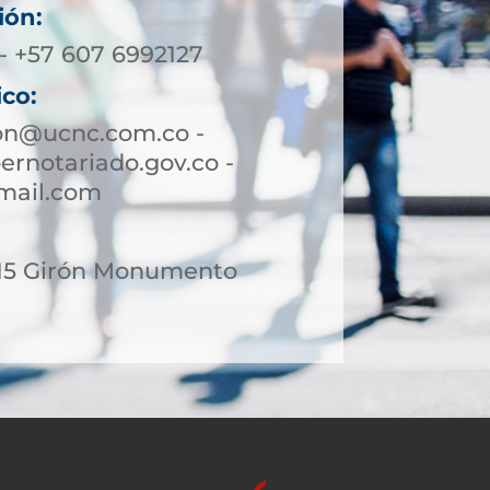
ión:
- +57 607 6992127
ico:
ron@ucnc.com.co -
rnotariado.gov.co -
mail.com
-15 Girón Monumento