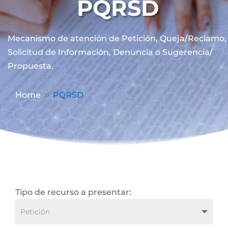
PQRSD
Mecanismo de atención de
Petición, Queja/Reclamo,
Solicitud de Información, Denuncia o Sugerencia/
Propuesta.
Home
PQRSD
9
Tipo de recurso a presentar: