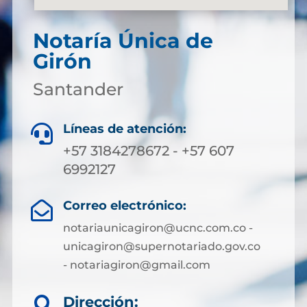
Notaría Única de
Girón
Santander
Líneas de atención:

+57 3184278672 - +57 607
6992127
Correo electrónico:

notariaunicagiron@ucnc.com.co -
unicagiron@supernotariado.gov.co
- notariagiron@gmail.com
Dirección:
