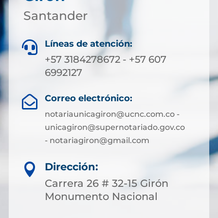
Santander
Líneas de atención:

+57 3184278672 - +57 607
6992127
Correo electrónico:

notariaunicagiron@ucnc.com.co -
unicagiron@supernotariado.gov.co
- notariagiron@gmail.com
Dirección:

Carrera 26 # 32-15 Girón
Monumento Nacional