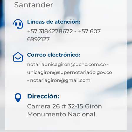
Santander
Líneas de atención:

+57 3184278672 - +57 607
6992127
Correo electrónico:

notariaunicagiron@ucnc.com.co -
unicagiron@supernotariado.gov.co
- notariagiron@gmail.com
Dirección:

Carrera 26 # 32-15 Girón
Monumento Nacional