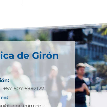
ica de Girón
ión:
- +57 607 6992127
ico:
ron@ucnc.com.co -