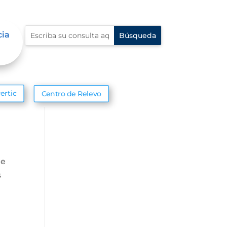
cia
ertic
Centro de Relevo
ue
s