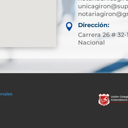
unicagiron@supe
notariagiron@g
Dirección:

Carrera 26 # 32
Nacional
onales