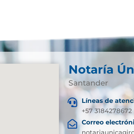
Notaría Ún
Santander
Líneas de atenc

+57 3184278672 
Correo electrón

notariaunicagi