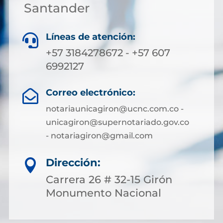
Santander
Líneas de atención:

+57 3184278672 - +57 607
6992127
Correo electrónico:

notariaunicagiron@ucnc.com.co -
unicagiron@supernotariado.gov.co
- notariagiron@gmail.com
Dirección:

Carrera 26 # 32-15 Girón
Monumento Nacional