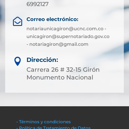
6992127
Correo electrónico:

notariaunicagiron@ucnc.com.co -
unicagiron@supernotariado.gov.co
- notariagiron@gmail.com
Dirección:

Carrera 26 # 32-15 Girón
Monumento Nacional
• Términos y condiciones
• Política de Tratamiento de Datos