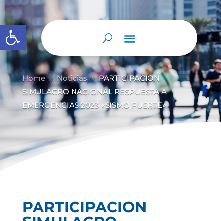
Abrir barra de herramientas
Home
Noticias
PARTICIPACION
9
9
SIMULACRO NACIONAL RESPUESTA A
EMERGENCIAS 2023 «SISMO FUERTE»
PARTICIPACION