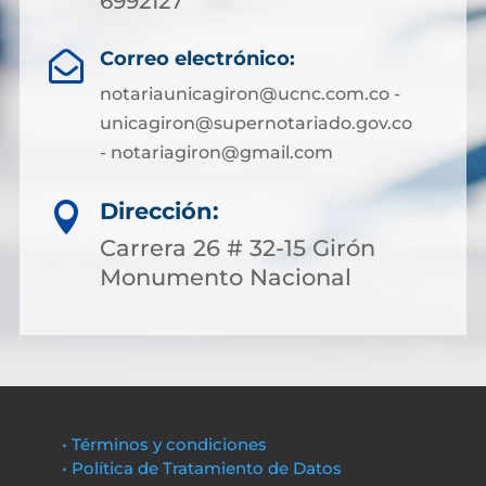
6992127
Correo electrónico:

notariaunicagiron@ucnc.com.co -
unicagiron@supernotariado.gov.co
- notariagiron@gmail.com
Dirección:

Carrera 26 # 32-15 Girón
Monumento Nacional
• Términos y condiciones
• Política de Tratamiento de Datos