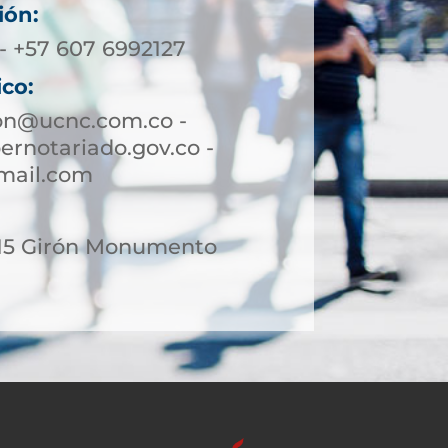
ión:
- +57 607 6992127
ico:
ron@ucnc.com.co -
rnotariado.gov.co -
mail.com
-15 Girón Monumento