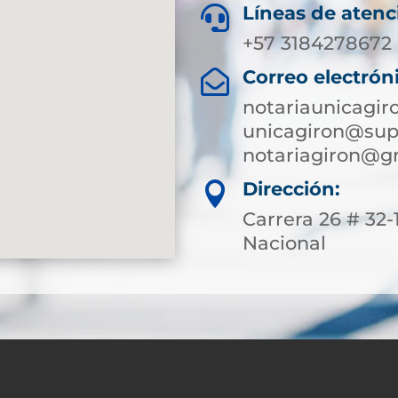
Líneas de atenc

+57 3184278672 
Correo electrón

notariaunicagi
unicagiron@supe
notariagiron@g
Dirección:

Carrera 26 # 32
Nacional