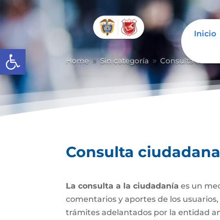
Inicio
Abrir barra de herramientas
Home
Sin categoría
Consulta ciuda
9
9
Consulta ciudadan
La consulta a la ciudadanía
es un mec
comentarios y aportes de los usuarios,
trámites adelantados por la entidad a