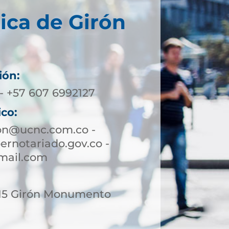
ica de Girón
ión:
- +57 607 6992127
ico:
ron@ucnc.com.co -
rnotariado.gov.co -
mail.com
-15 Girón Monumento