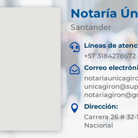
Notaría Ún
Santander
Líneas de atenc

+57 3184278672 
Correo electrón

notariaunicagi
unicagiron@supe
notariagiron@g
Dirección:

Carrera 26 # 32
Nacional