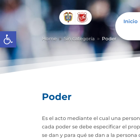
Inicio
Abrir barra de herramientas
Home
Sin categoría
Poder
9
9
Poder
Es el acto mediante el cual una person
cada poder se debe especificar el propó
se dan y para qué se dan a la persona 