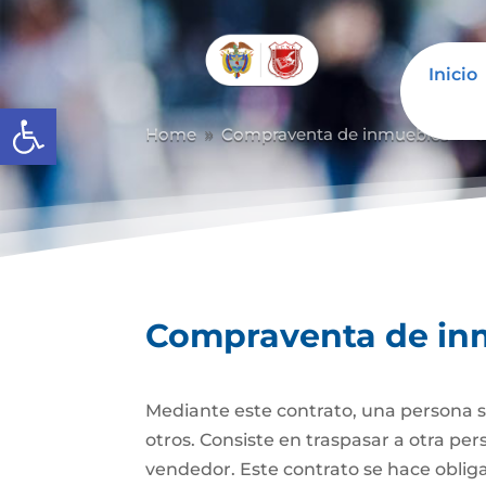
Inicio
Abrir barra de herramientas
Home
Compraventa de inmuebles
C
9
9
Compraventa de in
Mediante este contrato, una persona se
otros. Consiste en traspasar a otra p
vendedor. Este contrato se hace obli