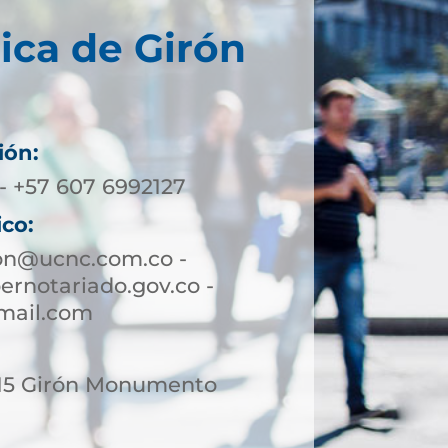
ica de Girón
ión:
- +57 607 6992127
ico:
ron@ucnc.com.co -
rnotariado.gov.co -
mail.com
-15 Girón Monumento