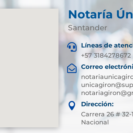
Notaría Ún
Santander
Líneas de atenc

+57 3184278672 
Correo electrón

notariaunicagi
unicagiron@supe
notariagiron@g
Dirección:

Carrera 26 # 32
Nacional