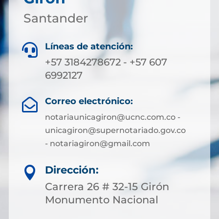
Santander
Líneas de atención:

+57 3184278672 - +57 607
6992127
Correo electrónico:

notariaunicagiron@ucnc.com.co -
unicagiron@supernotariado.gov.co
- notariagiron@gmail.com
Dirección:

Carrera 26 # 32-15 Girón
Monumento Nacional