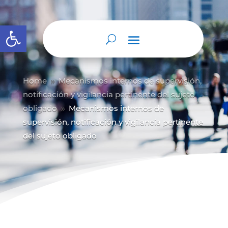
Abrir barra de herramientas
Home
Mecanismos internos de supervisión,
9
notificación y vigilancia pertinente del sujeto
obligado
Mecanismos internos de
9
supervisión, notificación y vigilancia pertinente
del sujeto obligado